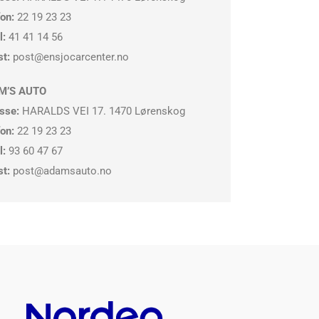
fon:
22 19 23 23
l:
41 41 14 56
st:
post@ensjocarcenter.no
M’S AUTO
sse:
HARALDS VEI 17. 1470 Lørenskog
fon:
22 19 23 23
l:
93 60 47 67
st:
post@adamsauto.no