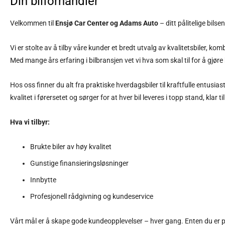
Din bilforhandler
Velkommen til
Ensjø Car Center og Adams Auto
– ditt pålitelige bilse
Vi er stolte av å tilby våre kunder et bredt utvalg av kvalitetsbiler, ko
Med mange års erfaring i bilbransjen vet vi hva som skal til for å gjøre b
Hos oss finner du alt fra praktiske hverdagsbiler til kraftfulle entusias
kvalitet i førersetet og sørger for at hver bil leveres i topp stand, klar ti
Hva vi tilbyr:
Brukte biler av høy kvalitet
Gunstige finansieringsløsninger
Innbytte
Profesjonell rådgivning og kundeservice
Vårt mål er å skape gode kundeopplevelser – hver gang. Enten du er på u