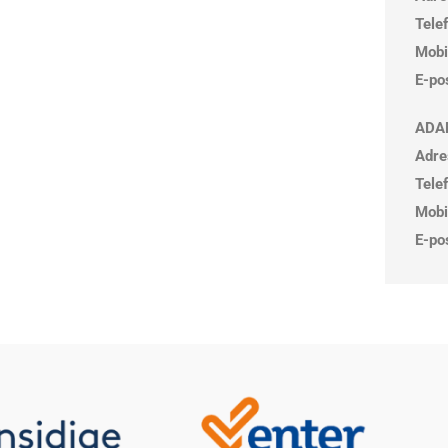
Tele
Mobi
E-po
ADA
Adre
Tele
Mobi
E-po