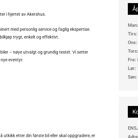
Åp
nter i hjertet av Akershus.
Man:
mbinert med personlig service og faglig ekspertise.
Tirs:
ilkjøp trygt, enkelt og effektivt.
Ons:
Tors
tbiler – nøye utvalgt og grundig testet. Vi setter
Fre:
l nye eventyr.
Lør:
Søn:
Ko
ENS
tkikk etter din første bil eller skal oppgradere, er
Adre