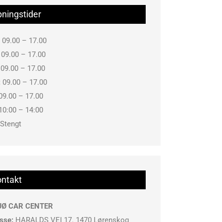
ningstider
09.00 – 17.00
09.00 – 17.00
09.00 – 17.00
:
09.00 – 17.00
09.00 – 17.00
10:00 – 14:00
Stengt
ntakt
JØ CAR CENTER
sse:
HARALDS VEI 17. 1470 Lørenskog