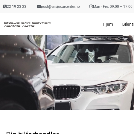
22 19 23 23
post@ensjocarcenter.no
Man - Fre: 09.00 – 17.00
Hjem
Biler t